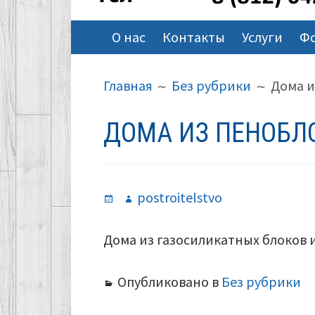
ОСНОВНОЕ
О нас
Контакты
Услуги
Ф
МЕНЮ
ПУТЬ
Главная
Без рубрики
Дома и
НА
САЙТЕ
ДОМА ИЗ ПЕНОБЛ
(ХЛЕБНЫЕ
КРОШКИ)
Опубликовано
Автор
postroitelstvo
Дома из газосиликатных блоков 
Опубликовано в
Без рубрики